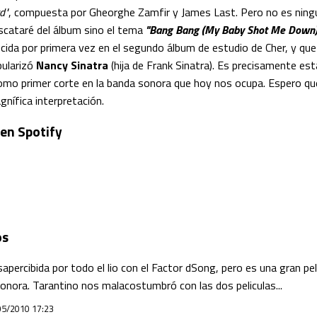
d"
, compuesta por Gheorghe Zamfir y James Last. Pero no es ning
escataré del álbum sino el tema
"Bang Bang (My Baby Shot Me Down)
cida por primera vez en el segundo álbum de estudio de Cher, y qu
pularizó
Nancy Sinatra
(hija de Frank Sinatra). Es precisamente est
omo primer corte en la banda sonora que hoy nos ocupa. Espero que
nífica interpretación.
 en Spotify
os
percibida por todo el lio con el Factor dSong, pero es una gran pe
onora. Tarantino nos malacostumbró con las dos peliculas...
05/2010 17:23