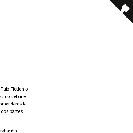
 Pulp Fiction o
truo del cine
ecomendaros la
 dos partes.
grabación