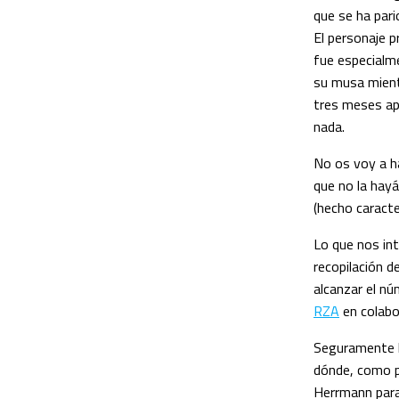
que se ha par
El personaje 
fue especialm
su musa mientr
tres meses apr
nada.
No os voy a h
que no la hayá
(hecho caracte
Lo que nos int
recopilación d
alcanzar el nú
RZA
en colabo
Seguramente h
dónde, como p
Herrmann para