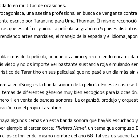
iodado en multitud de ocasiones.
protagonista, una asesina profesional en busca de venganza contra
ente escrito por Tarantino para Uma Thurman. Él mismo reconoció 
as que escribía el guión. La película se grabó en 5 países distinto
endiendo artes marciales, el manejo de la espada y el idioma japon
ablar más de la película, aunque os animo y recomiendo encarecida
is visto y no os importe ver bastante sustancia roja simulando se
rístico de Tarantino en sus películas) que no paséis un día más sin v
eresa en dSong es la banda sonora de la película. En este caso se 
e temas de diferentes géneros muy bien escogidos para la ocasión.
mero 1 en venta de bandas sonoras. La organizó, produjo y orquest
ración con el propio Tarantino.
aya algunos temas en esta banda sonora que hayáis escuchado y
or ejemplo el tercer corte:
"Twisted Nerve"
, un tema que compuso B
 el psicothriller del mismo nombre del año 68. Tal vez os suene t