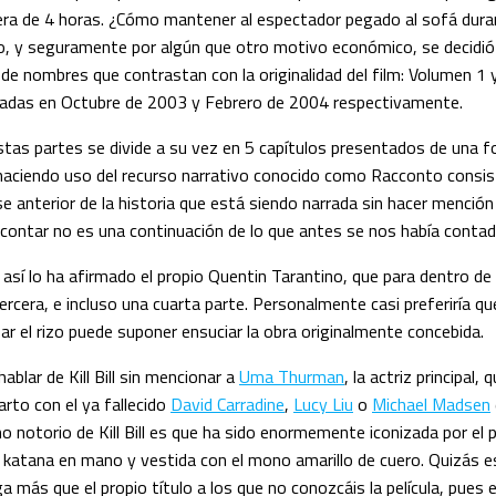
lera de 4 horas. ¿Cómo mantener al espectador pegado al sofá dura
o, y seguramente por algún que otro motivo económico, se decidió 
de nombres que contrastan con la originalidad del film: Volumen 1 
adas en Octubre de 2003 y Febrero de 2004 respectivamente.
tas partes se divide a su vez en 5 capítulos presentados de una fo
 haciendo uso del recurso narrativo conocido como Racconto consi
e anterior de la historia que está siendo narrada sin hacer mención
 contar no es una continuación de lo que antes se nos había contad
 así lo ha afirmado el propio Quentin Tarantino, que para dentro d
ercera, e incluso una cuarta parte. Personalmente casi preferiría qu
ar el rizo puede suponer ensuciar la obra originalmente concebida.
blar de Kill Bill sin mencionar a
Uma Thurman
, la actriz principal, 
rto con el ya fallecido
David Carradine
,
Lucy Liu
o
Michael Madsen
o notorio de Kill Bill es que ha sido enormemente iconizada por el 
atana en mano y vestida con el mono amarillo de cuero. Quizás 
ga más que el propio título a los que no conozcáis la película, pues