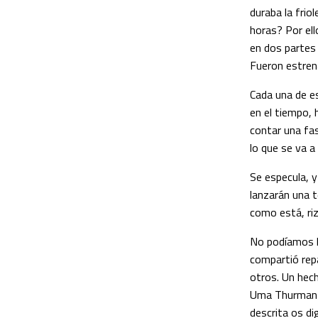
duraba la frio
horas? Por ell
en dos partes 
Fueron estren
Cada una de es
en el tiempo,
contar una fas
lo que se va a
Se especula, y
lanzarán una t
como está, riz
No podíamos ha
compartió repa
otros. Un hech
Uma Thurman k
descrita os di