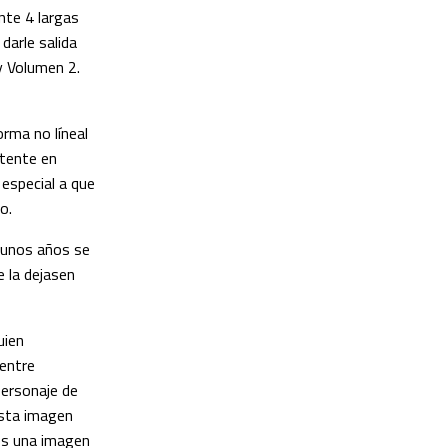
nte 4 largas
darle salida
y Volumen 2.
rma no líneal
stente en
 especial a que
o.
e unos años se
e la dejasen
quien
entre
personaje de
esta imagen
 es una imagen