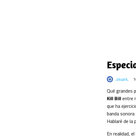
Especia
skuark
1
Qué grandes p
Kill Bill
entre m
que ha ejercic
banda sonora d
Hablaré de la 
En realidad, e