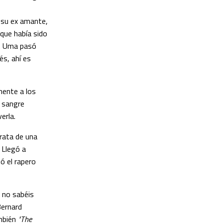
 su ex amante,
que había sido
s. Uma pasó
és, ahí es
mente a los
r sangre
erla.
trata de una
 Llegó a
ó el rapero
 no sabéis
ernard
ambién
"The