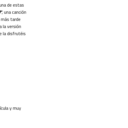
una de estas
"
, una canción
e más tarde
a la versión
 la disfrutéis
lícula y muy