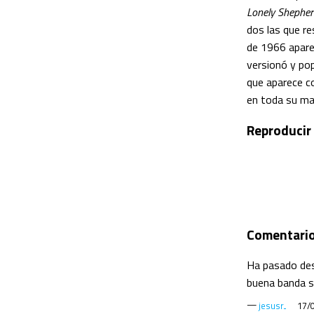
Lonely Shepher
dos las que r
de 1966 apare
versionó y po
que aparece c
en toda su mag
Reproducir
Comentari
Ha pasado desa
buena banda s
—
jesusr
17/