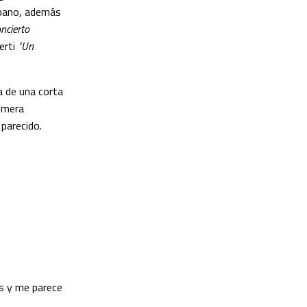
ubano, además
ncierto
erti
"Un
ta de una corta
rimera
 parecido.
es y me parece