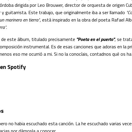
órdoba dirigida por Leo Brouwer, director de orquesta de origen C
y guitarrista. Este trabajo, que originalmente iba a ser llamado
"Co
un marinero en tierra"
, está inspirado en la obra del poeta Rafael Alb
rra"
.
e de este álbum, titulado precisamente
"Poeta en el puerto"
, se tra
composición instrumental. Es de esas canciones que adoras en la p
menos eso me ocurrió a mi. Si no la conocíais, contadnos qué os ha
 en Spotify
os
 pero no habia escuchado esta canción. La he escuchado varias vec
cias por dárnosla a conocer.