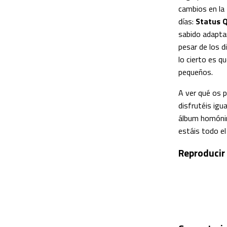
cambios en la
días:
Status 
sabido adaptar
pesar de los d
lo cierto es q
pequeños.
A ver qué os p
disfrutéis ig
álbum homónim
estáis todo el 
Reproducir