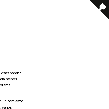
e esas bandas
 nada menos
anorama
en un comienzo
s varios