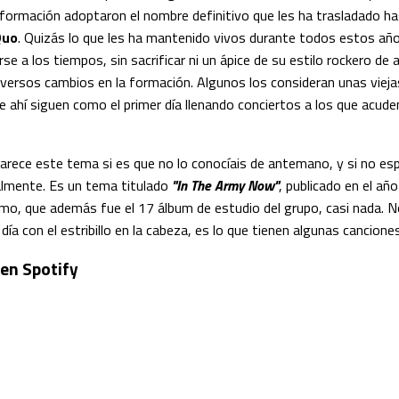
 formación adoptaron el nombre definitivo que les ha trasladado h
Quo
. Quizás lo que les ha mantenido vivos durante todos estos año
se a los tiempos, sin sacrificar ni un ápice de su estilo rockero de 
iversos cambios en la formación. Algunos los consideran unas viejas
ue ahí siguen como el primer día llenando conciertos a los que acud
arece este tema si es que no lo conocíais de antemano, y si no esp
ualmente. Es un tema titulado
"In The Army Now"
, publicado en el añ
o, que además fue el 17 álbum de estudio del grupo, casi nada. No
día con el estribillo en la cabeza, es lo que tienen algunas canciones,
 en Spotify