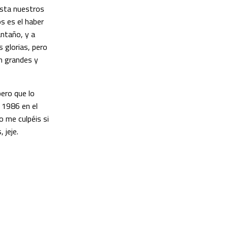
asta nuestros
s es el haber
antaño, y a
 glorias, pero
en grandes y
ero que lo
o 1986 en el
 me culpéis si
 jeje.