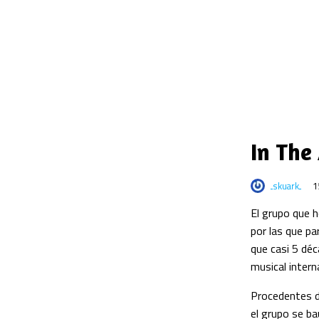
In The
skuark
1
El grupo que 
por las que p
que casi 5 dé
musical intern
Procedentes d
el grupo se b