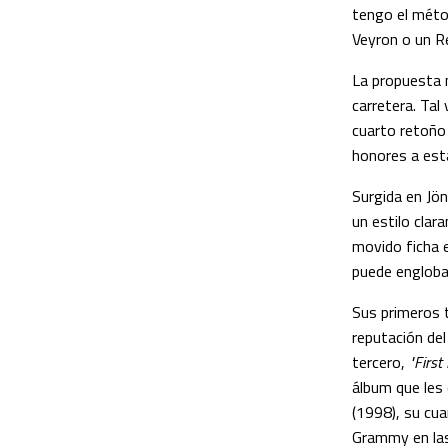
tengo el métod
Veyron o un R
La propuesta m
carretera. Tal
cuarto retoño 
honores a est
Surgida en Jön
un estilo clar
movido ficha e
puede englobar
Sus primeros t
reputación de
tercero,
"First
álbum que les
(1998), su cu
Grammy en las