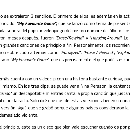
o se extrajeron 3 sencillos. El primero de ellos, es además en la act
onocido:
"My Favourite Game"
, que se lanzó como tema de present
anda sonora del popular videojuego del mismo nombre del álbum. Los
eron, meses después, fueron
"Erase/Rewind"
, y
"Hanging Around"
. Lo
n grandes canciones de principio a fin. Personalmente, os recomie
ción sobre todo a temas como
"Paralyzed"
,
"Erase / Rewind"
,
"Explod
mismo
"My Favourite Game"
, que es precisamente el que podéis escu
más cuenta con un videoclip con una historia bastante curiosa, pue
l mismo. En los tres clips, se puede ver a Nina Persson, la cantante 
iendo"
un descapotable mientras canta la propia canción que just
 por la radio. Solo diré que dos de estas versiones tienen un final 
a versión
"light"
que se grabó porque algunos países consideraron la 
 demasiado violenta.
l principio, este es un disco que bien vale escuchar cuando os pong