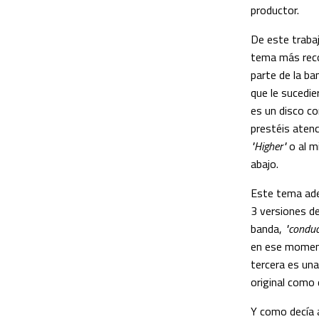
productor.
De este trabaj
tema más rec
parte de la b
que le sucedi
es un disco co
prestéis aten
"Higher"
o al 
abajo.
Este tema ade
3 versiones de
banda,
"conduc
en ese momento
tercera es un
original como
Y como decía a