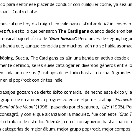
o para sentir ese placer de conducir con cualquier coche, ya sea u
enault Cuatro Latas.
usical que hoy os traigo bien vale para disfrutar de 42 intensos 
 vez fue esto lo que pensaron
The Cardigans
cuando decidieron bau
musical bajo el título de
"Gran Turismo"
. Pero antes de seguir, hag
a banda que, aunque conocida por muchos, aún no se había asoma
köping, Suecia, The Cardigans es aún una banda en activo desde el
amente definido, se les suele catalogar en diversos géneros entre l
n cada uno de sus 7 trabajos de estudio hasta la fecha. A grandes
 en el pop/rock con tintes indie.
rabajos gozaron de cierto éxito comercial, de hecho este éxito y 
l grupo fue en aumento progresivo entre el primer trabajo
"Emmerda
 Band of the Moon"
(1996), pasando por el segundo,
"Life"
(1995). Per
 consagró, y con el que alcanzaron la madurez, fue con este
"Gran T
arto trabajo de estudio. Además, con él consiguieron hasta cuatro 
 categorías de mejor álbum, mejor grupo pop/rock, mejor composi