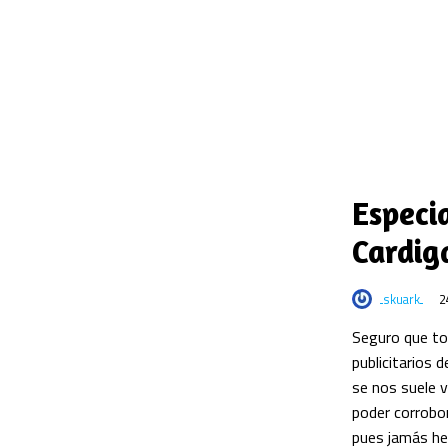
Especi
Cardig
skuark
2
Seguro que t
publicitarios
se nos suele v
poder corrobo
pues jamás he 