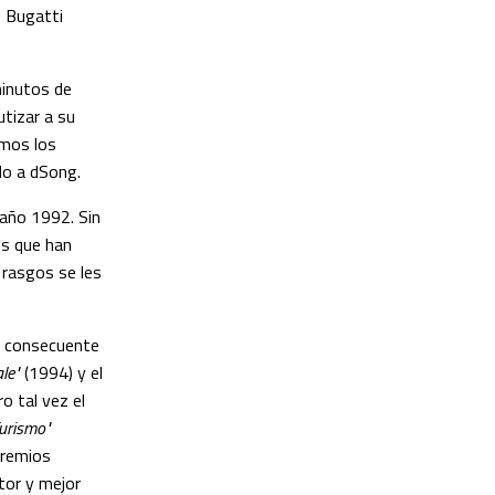
n Bugatti
minutos de
tizar a su
amos los
do a dSong.
 año 1992. Sin
os que han
 rasgos se les
la consecuente
le"
(1994) y el
o tal vez el
urismo"
premios
tor y mejor