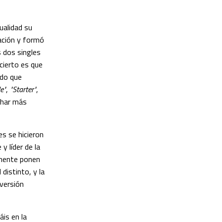
ualidad su
ación y formó
 dos singles
 cierto es que
ndo que
e"
,
"Starter"
,
char más
s se hicieron
y líder de la
amente ponen
distinto, y la
versión
áis en la