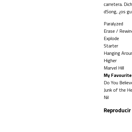
carretera. Dic
dSong, ¿os gu
Paralyzed
Erase / Rewin
Explode
Starter
Hanging Arou
Higher
Marvel Hill
My Favourit
Do You Believ
Junk of the H
Nil
Reproducir