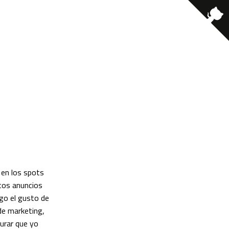
"
en los spots
tos anuncios
ngo el gusto de
de marketing,
gurar que yo