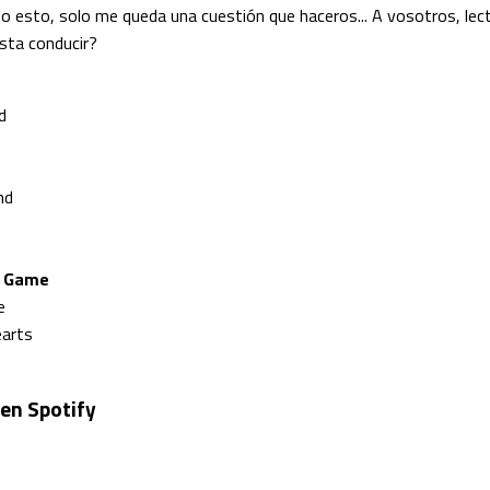
ho esto, solo me queda una cuestión que haceros... A vosotros, lec
sta conducir?
d
nd
e Game
e
earts
 en Spotify