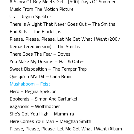
A Story Of Boy Meets Girl – [500] Days Of Summer –
Music From The Motion Picture
Us – Regina Spektor
There Is A Light That Never Goes Out – The Smiths
Bad Kids – The Black Lips
Please, Please, Please, Let Me Get What I Want (2007
Remastered Version) – The Smiths
There Goes The Fear – Doves
You Make My Dreams – Hall & Oates
Sweet Disposition – The Temper Trap
Quelqu’un M’a Dit – Carla Bruni
Mushaboom – Feist
Hero – Regina Spektor
Bookends – Simon And Garfunkel
Vagabond – Wolfmother
She’s Got You High – Mumm-ra
Here Comes Your Man – Meaghan Smith
Please, Please, Please, Let Me Get What I Want (Album