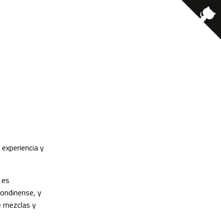
 experiencia y
 es
londinense, y
e mezclas y