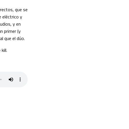
rectos, que se
 eléctrico y
udios, y en
n primer (y
l que el dúo.
ill.