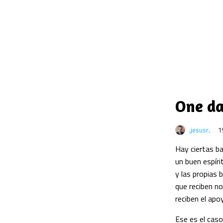
One da
jesusr
1
Hay ciertas b
un buen espíri
y las propias 
que reciben no
reciben el apo
Ese es el caso