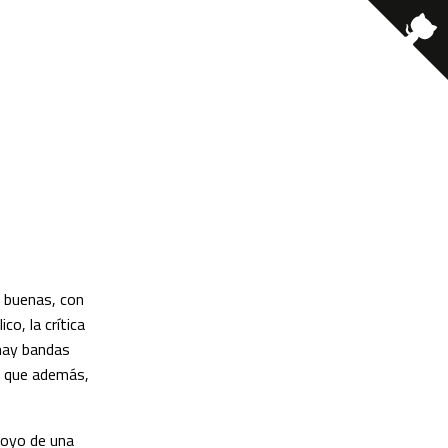
s buenas, con
co, la crítica
 hay bandas
no que además,
poyo de una