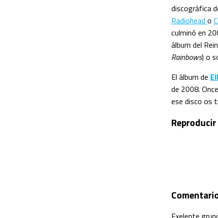
discográfica 
Radiohead
o
C
culminó en 20
álbum del Rei
Rainbows
) o 
El álbum de
E
de 2008. Once
ese disco os tr
Reproducir
Comentari
Exelente grupo