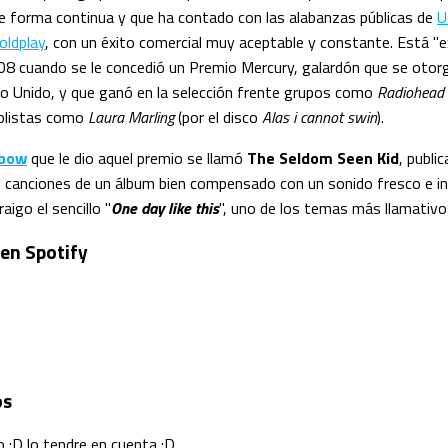
de forma continua y que ha contado con las alabanzas públicas de
U
oldplay
, con un éxito comercial muy aceptable y constante. Está "e
08 cuando se le concedió un Premio Mercury, galardón que se otorg
no Unido, y que ganó en la selección frente grupos como
Radiohead
solistas como
Laura Marling
(por el disco
Alas i cannot swin
).
lbow
que le dio aquel premio se llamó
The Seldom Seen Kid
, publi
 canciones de un álbum bien compensado con un sonido fresco e i
aigo el sencillo "
One day like this
", uno de los temas más llamativo
 en Spotify
os
 :D lo tendre en cuenta :D