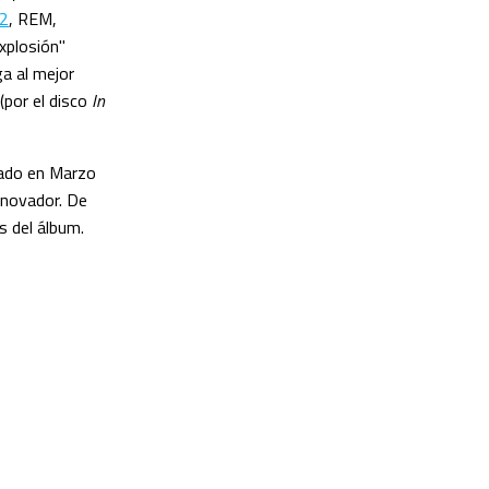
2
, REM,
xplosión"
a al mejor
(por el disco
In
cado en Marzo
nnovador. De
s del álbum.