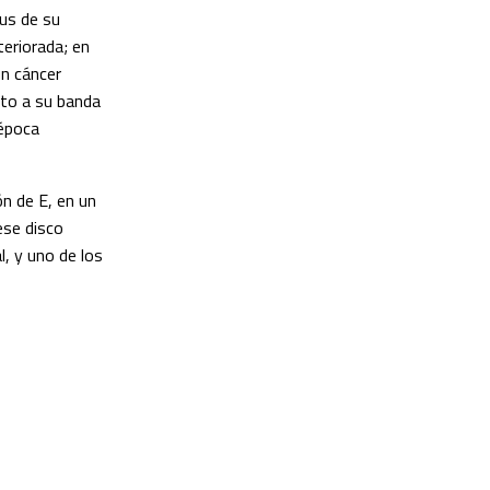
tus de su
teriorada; en
un cáncer
nto a su banda
 época
n de E, en un
ese disco
l, y uno de los