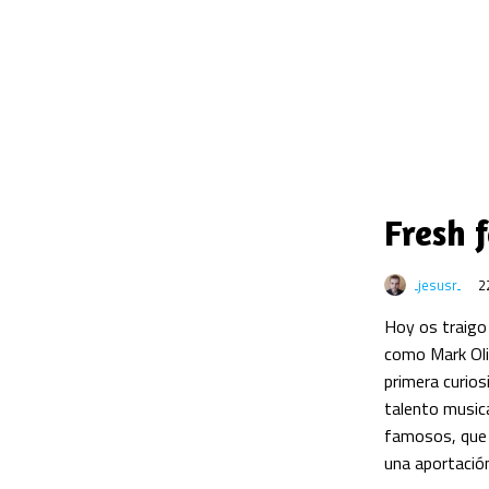
Fresh f
jesusr
2
Hoy os traigo 
como Mark Oliv
primera curios
talento musica
famosos, que 
una aportación 