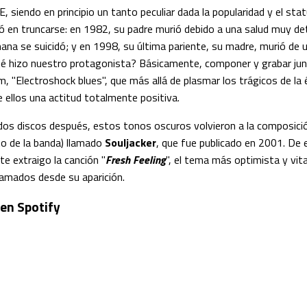
 E, siendo en principio un tanto peculiar dada la popularidad y el sta
ó en truncarse: en 1982, su padre murió debido a una salud muy de
na se suicidó; y en 1998, su última pariente, su madre, murió de 
qué hizo nuestro protagonista? Básicamente, componer y grabar ju
, "Electroshock blues", que más allá de plasmar los trágicos de la
 ellos una actitud totalmente positiva.
dos discos después, estos tonos oscuros volvieron a la composició
to de la banda) llamado
Souljacker
, que fue publicado en 2001. De 
e extraigo la canción "
Fresh Feeling
", el tema más optimista y vita
lamados desde su aparición.
 en Spotify