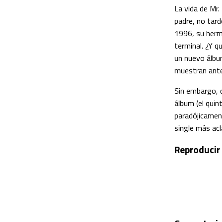
La vida de Mr.
padre, no tard
1996, su herma
terminal. ¿Y 
un nuevo álbum
muestran ante
Sin embargo, 
álbum (el quin
paradójicament
single más ac
Reproducir