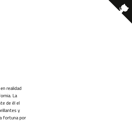
 en realidad
ornia. La
e de él el
rillantes y
a fortuna por