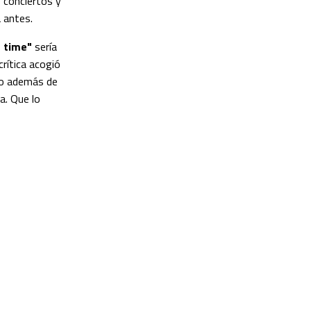
 conciertos y
a antes.
e time"
sería
crítica acogió
ndo además de
a. Que lo