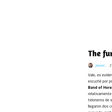
The fu
jesusr
2
Vale, es evide
escuché por pr
Band of Hors
relativamente 
teloneros de s
llegaron dos c