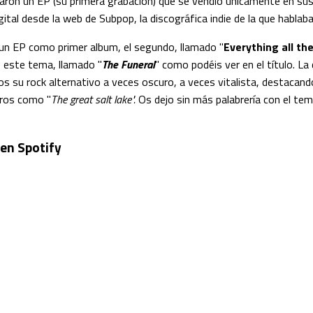
aron un EP (su primera grabación) que se vendió únicamente en sus
ital desde la web de Subpop, la discográfica indie de la que hablab
un EP como primer album, el segundo, llamado "
Everything all th
 este tema, llamado "
The Funeral
" como podéis ver en el título. La 
os su rock alternativo a veces oscuro, a veces vitalista, destaca
ros como "
The great salt lake".
Os dejo sin más palabrería con el tem
 en Spotify