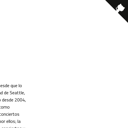
desde que lo
ad de Seattle,
vo desde 2004,
 como
 conciertos
or ellos; la