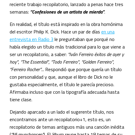
reciente trabajo recopilatorio, lanzado a penas hace tres
semanas:
“Confesiones de un artista de mierda”
.
En realidad, el título está inspirado en la obra homónima
del escritor Philip K. Dick. Hace un par de días
en una
entrevista en Radio 3
le preguntaban que porqué no
había elegido un título más tradicional para lo que viene a
ser un recopilatorio, a saber:
“Iván Ferreiro éxitos de ayer y
hoy”
,
“The Essential”
,
“Todo Ferreiro”
,
“Golden Ferreiro”
,
“Ferreiro Rocher”
... Respondió que porque quería un título
con personalidad y que, aunque el libro de Dick no le
gustaba especialmente, el título le parecía precioso.
Afirmaba incluso que con la tipografía adecuada hasta
tiene clase.
Dejando aparcado a un lado el sugerente título, nos
encontramos ante un recopilatorio+1, esto es, un
recopilatorio de temas antiguos más una canción inédita
(
“Mi munchansen”
). El álbum reune hasta 18 temas de su