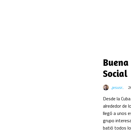
Buena 
Social
jesusr
2
Desde la Cuba
alrededor de 
llegó a unos 
grupo interesa
batió todos l