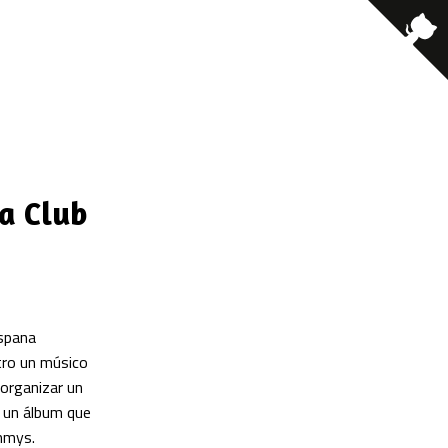
ta Club
ispana
tro un músico
organizar un
, un álbum que
ammys.