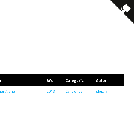
m
Año
Categoría
Autor
her Alone
2013
Canciones
skuark