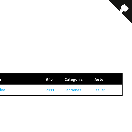
m
Año
Categoría
Autor
hat
2011
Canciones
jesusr