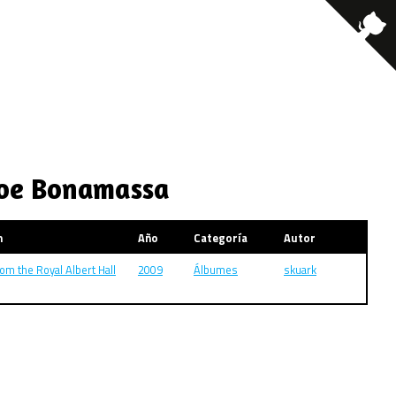
 Joe Bonamassa
m
Año
Categoría
Autor
rom the Royal Albert Hall
2009
Álbumes
skuark