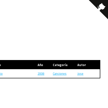
m
Año
Categoría
Autor
cio
2008
Canciones
Jose