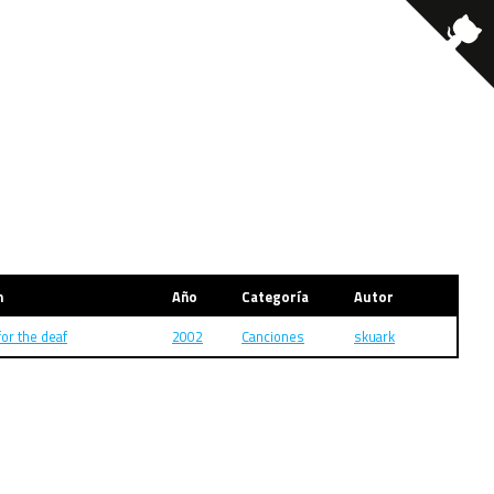
m
Año
Categoría
Autor
or the deaf
2002
Canciones
skuark