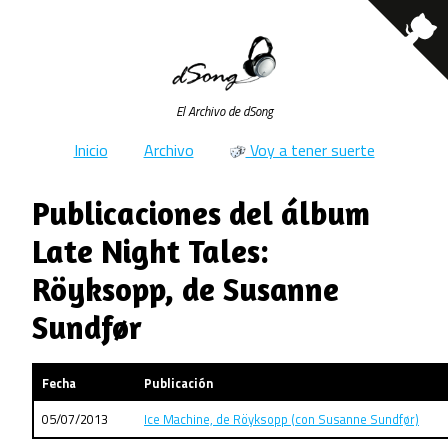
El Archivo de dSong
Inicio
Archivo
Voy a tener suerte
Publicaciones del álbum
Late Night Tales:
Röyksopp, de Susanne
Sundfør
Fecha
Publicación
05/07/2013
Ice Machine, de Röyksopp (con Susanne Sundfør)