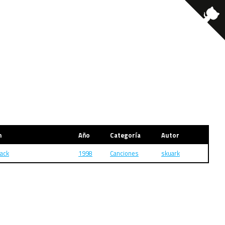
m
Año
Categoría
Autor
ack
1998
Canciones
skuark