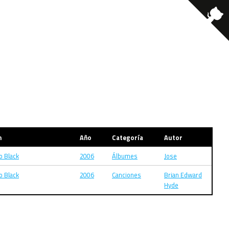
m
Año
Categoría
Autor
o Black
2006
Álbumes
Jose
o Black
2006
Canciones
Brian Edward
Hyde