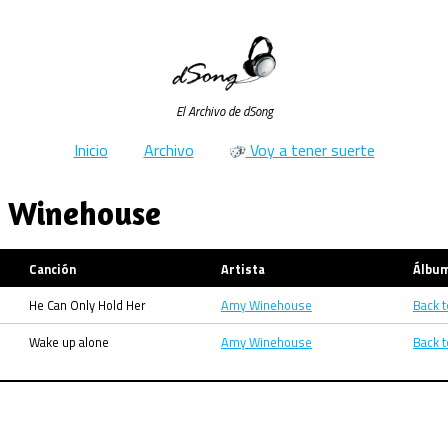
El Archivo de dSong
Inicio
Archivo
Voy a tener suerte
y Winehouse
Canción
Artista
Álbu
He Can Only Hold Her
Amy Winehouse
Back t
Wake up alone
Amy Winehouse
Back t