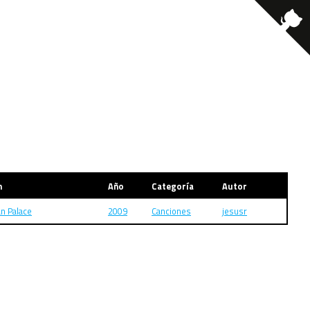
m
Año
Categoría
Autor
n Palace
2009
Canciones
jesusr