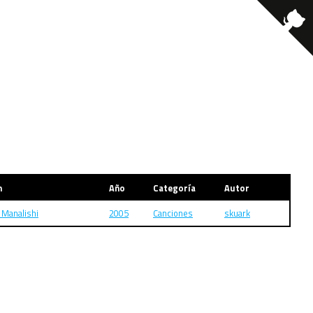
m
Año
Categoría
Autor
 Manalishi
2005
Canciones
skuark