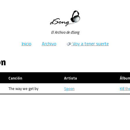
El Archivo de dSong
Inicio
Archivo
Voy a tener suerte
on
Canción
Artista
Álbu
The way we get by
Spoon
Kill t