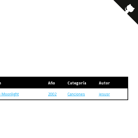
m
Año
Categoría
Autor
he Moonlight
2002
Canciones
jesusr