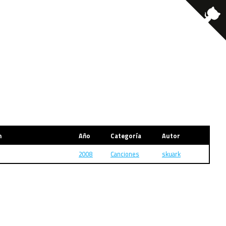
m
Año
Categoría
Autor
2008
Canciones
skuark