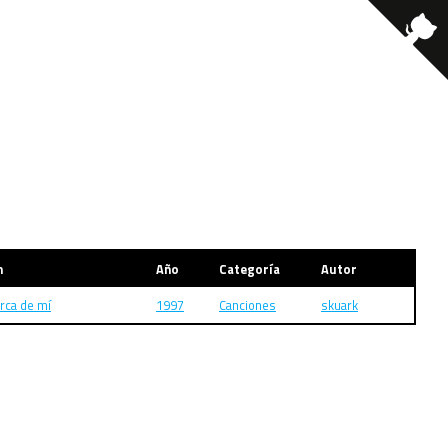
m
Año
Categoría
Autor
rca de mí
1997
Canciones
skuark