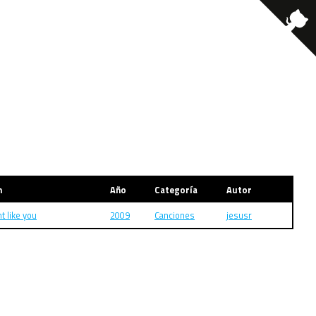
m
Año
Categoría
Autor
ht like you
2009
Canciones
jesusr