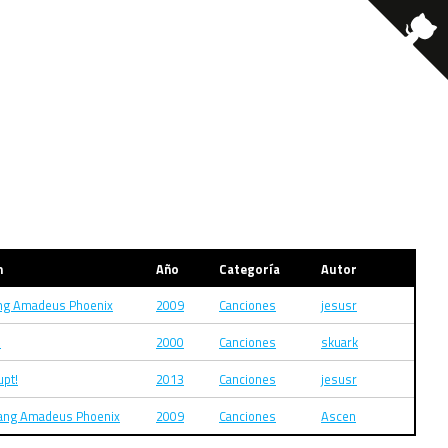
m
Año
Categoría
Autor
ng Amadeus Phoenix
2009
Canciones
jesusr
d
2000
Canciones
skuark
upt!
2013
Canciones
jesusr
ang Amadeus Phoenix
2009
Canciones
Ascen