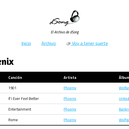
El Archivo de dSong
Inicio
Archivo
Voy a tener suerte
enix
Canción
Artista
Álbu
1901
Phoenix
Wolfa
If I Ever Feel Better
Phoenix
Unite
Entertainment
Phoenix
Bankr
Rome
Phoenix
Wolfg